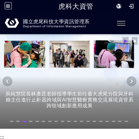
虎科大資管
跳到主要內容
國立虎尾科技大學資訊管理系
Toggle
Department of Information Management
吳純慧院長林彥昆老師指導學生前往臺大虎尾分院與牙科
賴主任進行止鼾器跨域與AI智慧醫療實務交流展現資管系
跨領域創新應用成果
:::