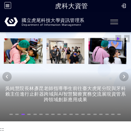
虎科大資管
跳到主要內容
國立虎尾科技大學資訊管理系
Toggle
Department of Information Management
吳純慧院長林彥昆老師指導學生前往臺大虎尾分院與牙科
賴主任進行止鼾器跨域與AI智慧醫療實務交流展現資管系
跨領域創新應用成果
:::