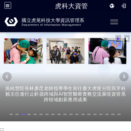
虎科大資管
跳到主要內容
國立虎尾科技大學資訊管理系
Toggle
Department of Information Management
吳純慧院長林彥昆老師指導學生前往臺大虎尾分院與牙科
賴主任進行止鼾器跨域與AI智慧醫療實務交流展現資管系
跨領域創新應用成果
:::