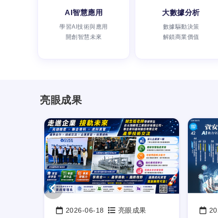
AI智慧應用
大數據分析
學習AI技術與應用
數據驅動決策
開創智慧未來
解鎖商業價值
亮眼成果
果
2026-06-18
亮眼成果
20
日期：
日期