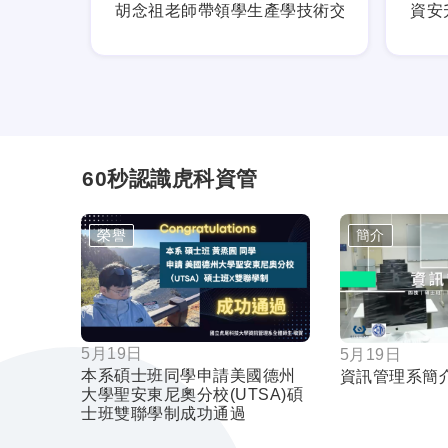
，提早佈署職涯藍圖
胡念祖老師帶領學生產學技術交流
資安
60秒認識虎科資管
榮譽
簡介
按鈕
5月19日
5月19日
本系碩士班同學申請美國德州
資訊管理系簡
大學聖安東尼奧分校(UTSA)碩
士班雙聯學制成功通過