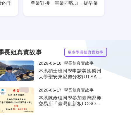
會的千萬級影響力
產業對接：畢業即戰力，提早佈署職涯藍圖
胡念
學長姐真實故事
更多學長姐真實故事
2026-06-18
學長姐真實故事
本系碩士班同學申請美國德州
大學聖安東尼奧分校(UTSA)
碩士班雙聯學制成功通過
2026-06-17
學長姐真實故事
本系陳彥暟同學參加臺灣證券
交易所「臺灣創新板LOGO設
計徴選比賽」榮獲個人組第一
名金獎