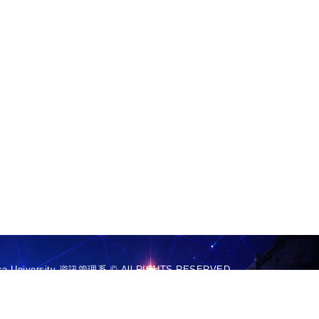
top
 University 資訊管理系 © All RIGHTS RESERVED.
ip, Yunlin County 632, Taiwan(R.O.C.)
 E-mail:imoffice@nfu.edu.tw