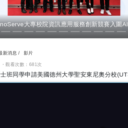
InnoServe大專校院資訊應用服務創新競賽入圍A
最新消息
影片
日 ・觀看次數：681次
士班同學申請美國德州大學聖安東尼奧分校(UT