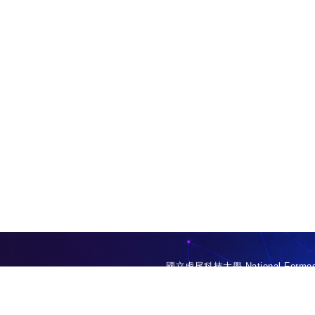
國立虎尾科技大學 National Formosa
No.64, Wunhua Rd., Huwei Townsh
TEL: 05-6315731 FAX: 05-6364127