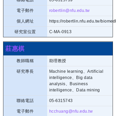
電子郵件
robertlin@nfu.edu.tw
個人網址
https://robertlin.nfu.edu.tw/biome
研究室位置
C-MA-0913
莊惠棋
教師職稱
助理教授
研究專長
Machine learning、Artificial
intelligence、Big data
analysis、Business
intelligence、Data mining
聯絡電話
05-6315743
電子郵件
hcchuang@nfu.edu.tw