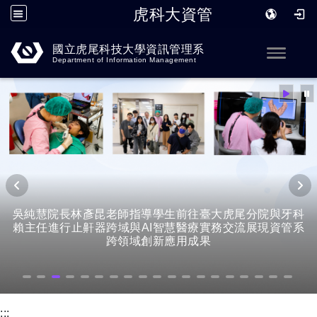
虎科大資管
跳到主要內容
國立虎尾科技大學資訊管理系
Toggle
Department of Information Management
吳純慧院長林彥昆老師指導學生前往臺大虎尾分院與牙科
賴主任進行止鼾器跨域與AI智慧醫療實務交流展現資管系
跨領域創新應用成果
:::