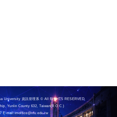
 University 資訊管理系 © All RIGHTS RESERVED.
ip, Yunlin County 632, Taiwan(R.O.C.)
 E-mail:imoffice@nfu.edu.tw