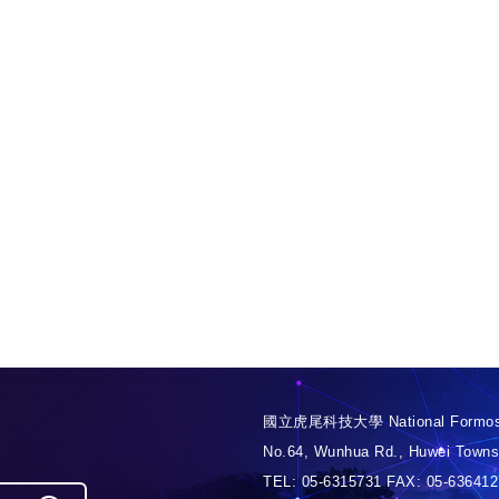
國立虎尾科技大學 National Formosa
No.64, Wunhua Rd., Huwei Townsh
TEL: 05-6315731 FAX: 05-6364127