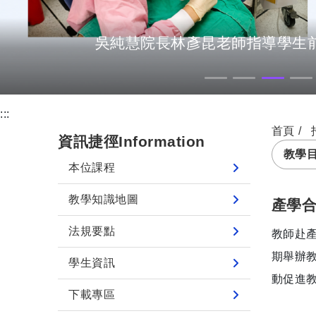
吳純慧院長林彥昆老師指導學生
:::
首頁
資訊捷徑Information
教學
本位課程
教學知識地圖
產學
法規要點
教師赴
期舉辦
學生資訊
動促進
下載專區