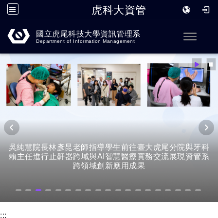
虎科大資管
跳到主要內容
國立虎尾科技大學資訊管理系
Toggle
Department of Information Management
吳純慧院長林彥昆老師指導學生前往臺大虎尾分院與牙科
賴主任進行止鼾器跨域與AI智慧醫療實務交流展現資管系
跨領域創新應用成果
:::