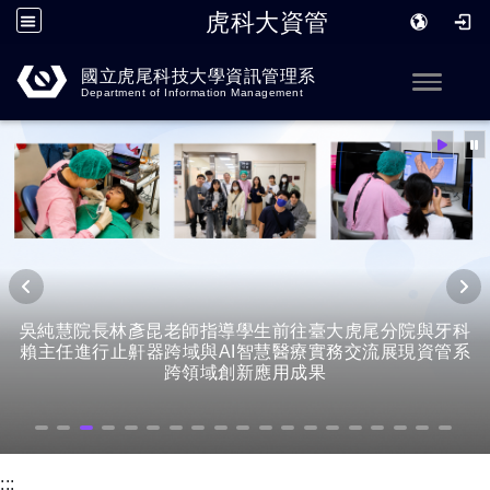
虎科大資管
跳到主要內容
國立虎尾科技大學資訊管理系
Toggle
Department of Information Management
吳純慧院長林彥昆老師指導學生前往臺大虎尾分院與牙科
賴主任進行止鼾器跨域與AI智慧醫療實務交流展現資管系
跨領域創新應用成果
:::