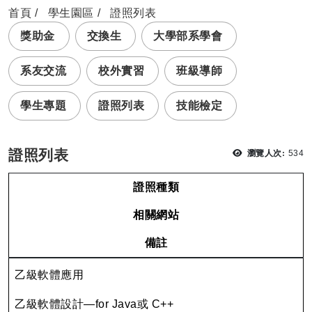
首頁
學生園區
證照列表
獎助金
交換生
大學部系學會
系友交流
校外實習
班級導師
學生專題
證照列表
技能檢定
瀏覽
證照列表
瀏覽人次:
534
證照種類
相關網站
備註
乙級軟體應用
乙級軟體設計—for Java或 C++