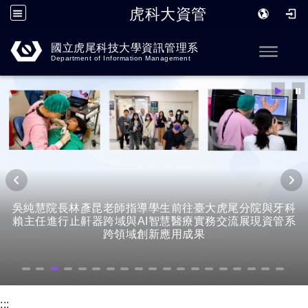
虎科大資管
跳到主要內容
國立虎尾科技大學資訊管理系
Toggle
Department of Information Management
吳純慧院長林彥昆老師指導學生前往臺大虎尾分院與牙科
賴主任進行止鼾器跨域與AI智慧醫療實務交流展現資管系
跨領域創新應用成果
:::