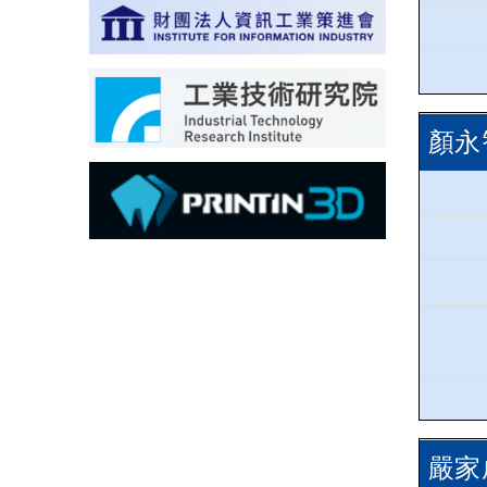
顏永
嚴家