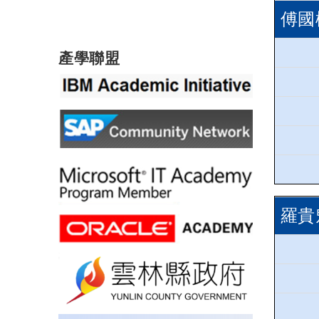
傅國
產學聯盟
羅貴