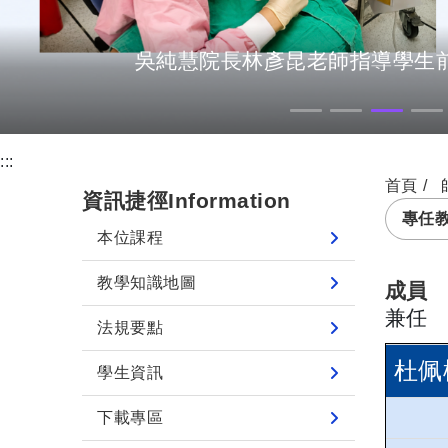
吳純慧院長林彥昆老師指導學生
:::
首頁
資訊捷徑Information
專任
本位課程
教學知識地圖
成員
兼任
法規要點
杜佩
學生資訊
下載專區