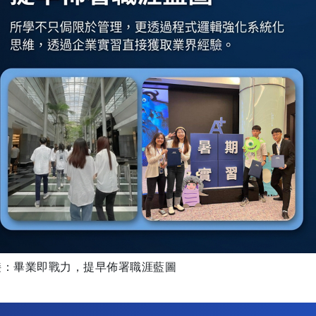
接：畢業即戰力，提早佈署職涯藍圖