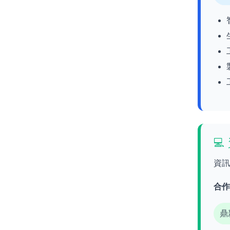

資
合
鼎