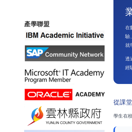
產學聯盟
在
驗
就
透
經
從課
學生在