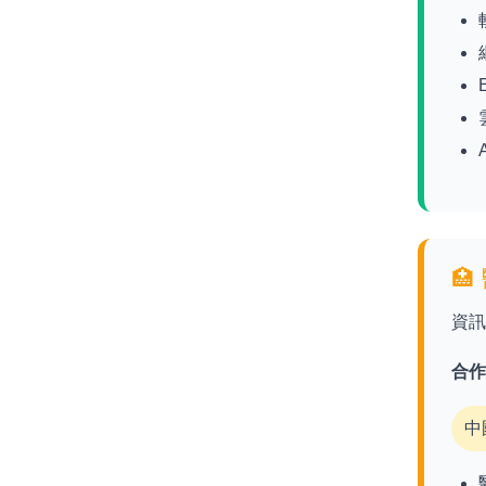

資
合
中