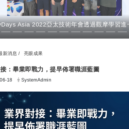
Days Asia 2022亞太技術年會透過觀摩學
最新消息
亮眼成果
對接：畢業即戰力，提早佈署職涯藍圖
發布者：
06-18
SystemAdmin