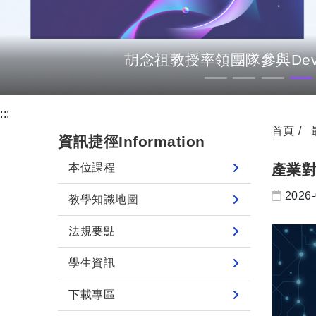
胡念祖教授率領團隊參與Dev
:::
首頁
資訊捷徑Information
本位課程
產業
日期：
2026-
教學知識地圖
法規要點
學生資訊
下載專區