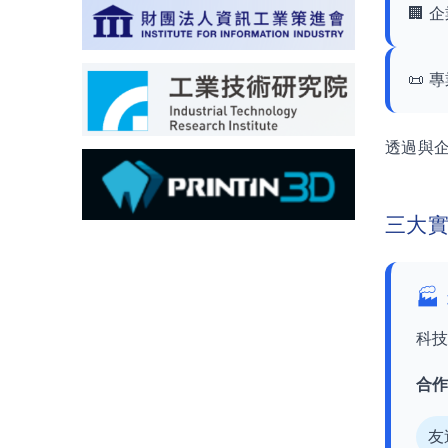
🏢 
📜 
透過與
三大

科
合
友