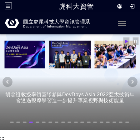
虎科大資管
跳到主要內容
國立虎尾科技大學資訊管理系
Toggle
Department of Information Management
胡念祖教授率領團隊參與DevDays Asia 2022亞太技術年
會透過觀摩學習進一步提升專業視野與技術能量
:::