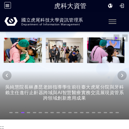
虎科大資管
跳到主要內容
國立虎尾科技大學資訊管理系
Toggle
Department of Information Management
吳純慧院長林彥昆老師指導學生前往臺大虎尾分院與牙科
賴主任進行止鼾器跨域與AI智慧醫療實務交流展現資管系
跨領域創新應用成果
:::