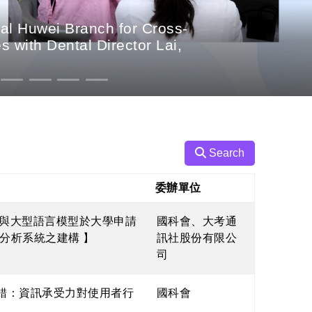
al Huwei Branch for Cross-
 with Dental Director Lai,
Search
重新排序委辦單位
委辦單位
譜與大型語言模型於大學申請
國科會、大考通
分析系統之建構 】
訊社股份有限公
司
交錯：資訊承受力對使用者行
國科會