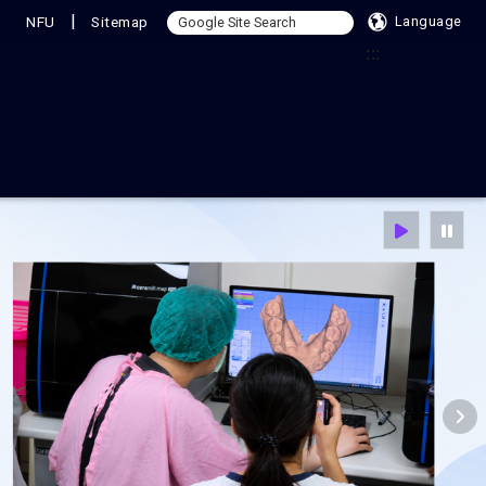
|
NFU
Sitemap
Language
:::