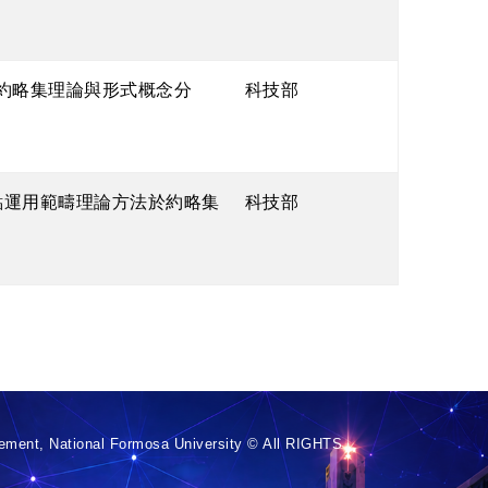
討約略集理論與形式概念分
科技部
觀點運用範疇理論方法於約略集
科技部
ement, National Formosa University © All RIGHTS