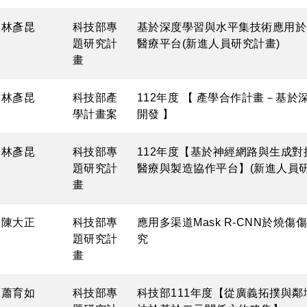
林彥昆
科技部專
基於深度學習與水平集技術應用於
題研究計
醫療平台(新進人員研究計畫)
畫
林彥昆
科技部產
112年度 【 產學合作計畫－基
學計畫案
開發 】
林彥昆
科技部專
112年度【基於神經網路與生成
題研究計
醫療與製造協作平台】(新進人員研
畫
陳大正
科技部專
應用多渠道Mask R-CNN於燒
題研究計
究
畫
蕭育如
科技部專
科技部111年度【從廣義拓撲與