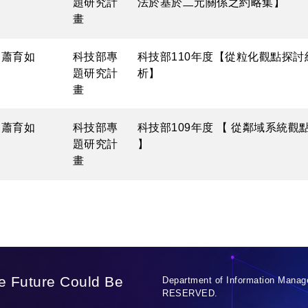
題研究計
法於基於二元關係之約略集】
畫
蕭育如
科技部專
科技部110年度【從粒化觀點探
題研究計
析】
畫
蕭育如
科技部專
科技部109年度 【 從鄰域系統
題研究計
】
畫
e Future Could Be
Department of Information Manag
RESERVED.