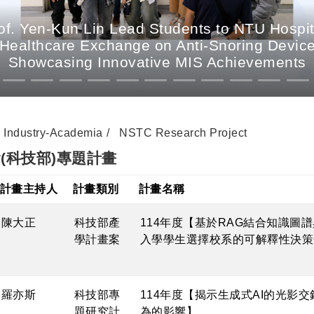
. Yen-Kun Lin Lead Students to NTU Hospit
 Healthcare Exchange on Anti-Snoring Devices
Showcasing Innovative MIS Achievements
Industry-Academia
NSTC Research Project
(科技部)專題計畫
序年度
重新排序計畫主持人
重新排序計畫類別
重新排序計畫名稱
計畫主持人
計畫類別
計畫名稱
陳大正
科技部產
114年度【基於RAG結合知識圖
學計畫案
入學學生選擇校系的可解釋性決策
羅亦斯
科技部專
114年度【揭示生成式AI的光影
題研究計
為的影響】