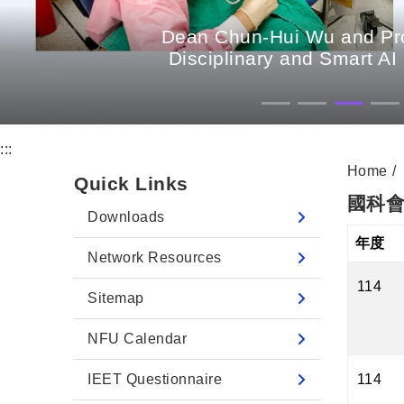
Dean Chun-Hui Wu and Prof
Disciplinary and Smart AI
:::
Home
Quick Links
國科會
Downloads
重新排
年度
Network Resources
114
Sitemap
NFU Calendar
114
IEET Questionnaire