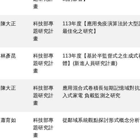
畫
陳大正
科技部專
113年度【應用免疫演算法於大
題研究計
最佳化之研究】
畫
林彥昆
科技部專
113年度【基於半監督式之生成
題研究計
體】(新進人員研究計畫)
畫
陳大正
科技部專
應用混合式卷積長短期記憶域對抗
題研究計
入式家電 負載監測之研究
畫
蕭育如
科技部專
從鄰域系統觀點探討形式概念分析
題研究計
畫