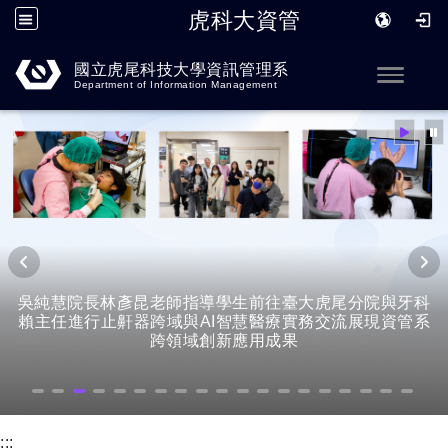
虎科大資管
跳到主要內容
國立虎尾科技大學資訊管理系
Toggle
Department of Information Management
吳純慧院長林彥昆老師指導學生前往臺大虎尾分院與牙科
賴主任進行止鼾器跨域與AI智慧醫療實務交流展現資管系
跨領域創新應用成果
:::