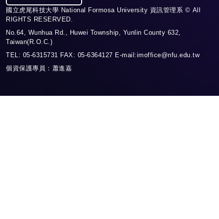
國立虎尾科技大學 National Formosa University 資訊管理系 © All
RIGHTS RESERVED.
No.64, Wunhua Rd., Huwei Township, Yunlin County 632,
Taiwan(R.O.C.)
TEL: 05-6315731 FAX: 05-6364127 E-mail:imoffice@nfu.edu.tw
個資保護專員：蕭進嘉