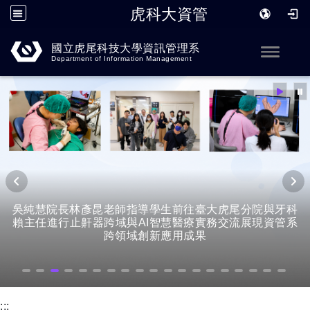
虎科大資管
跳到主要內容
國立虎尾科技大學資訊管理系
Toggle
Department of Information Management
吳純慧院長林彥昆老師指導學生前往臺大虎尾分院與牙科
賴主任進行止鼾器跨域與AI智慧醫療實務交流展現資管系
跨領域創新應用成果
:::