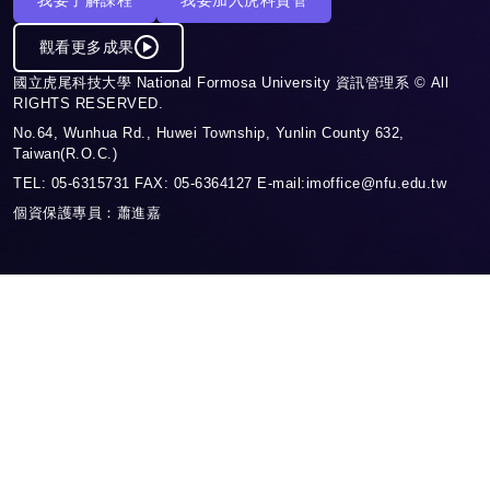
觀看更多成果
國立虎尾科技大學 National Formosa University 資訊管理系 © All
RIGHTS RESERVED.
No.64, Wunhua Rd., Huwei Township, Yunlin County 632,
Taiwan(R.O.C.)
TEL: 05-6315731 FAX: 05-6364127 E-mail:imoffice@nfu.edu.tw
個資保護專員：蕭進嘉