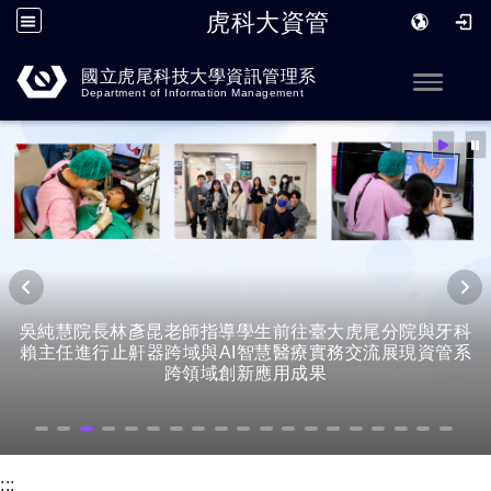
虎科大資管
跳到主要內容
國立虎尾科技大學資訊管理系
Toggle
Department of Information Management
吳純慧院長林彥昆老師指導學生前往臺大虎尾分院與牙科
賴主任進行止鼾器跨域與AI智慧醫療實務交流展現資管系
跨領域創新應用成果
:::