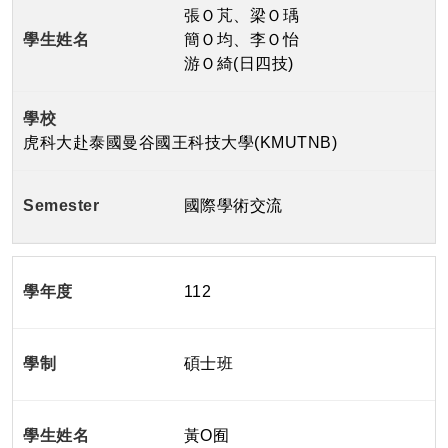
張Ｏ芃、梁Ｏ瑀
簡Ｏ均、李Ｏ怡
游Ｏ綺(日四技)
虎科大赴泰國曼谷國王科技大學(KMUTNB)
國際學術交流
112
碩士班
黃O囿